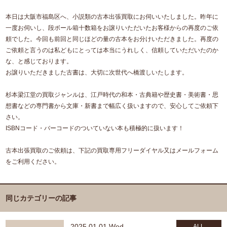
本日は大阪市福島区へ、小説類の古本出張買取にお伺いいたしました。昨年に
一度お伺いし、段ボール箱十数箱をお譲りいただいたお客様からの再度のご依
頼でした。今回も前回と同じほどの量の古本をお分けいただきました。再度の
ご依頼と言うのは私どもにとっては本当にうれしく、信頼していただいたのか
な、と感じております。
お譲りいただきました古書は、大切に次世代へ橋渡しいたします。
杉本梁江堂の買取ジャンルは、江戸時代の和本・古典籍や歴史書・美術書・思
想書などの専門書から文庫・新書まで幅広く扱いますので、安心してご依頼下
さい。
ISBNコード・バーコードのついていない本も積極的に扱います！
古本出張買取のご依頼は、下記の買取専用フリーダイヤル又はメールフォーム
をご利用ください。
同じカテゴリーの記事
2025.01.01 Wed
ALL