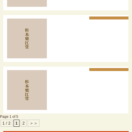
Page 1 of 5
1 / 2
1
2
＞＞