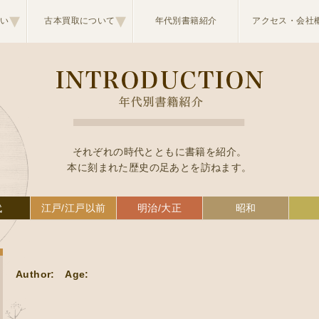
▾
▾
想い
古本買取について
年代別書籍紹介
アクセス・会社
それぞれの時代とともに書籍を紹介。
本に刻まれた歴史の足あとを訪ねます。
代
江戸/江戸以前
明治/大正
昭和
Author:
Age: