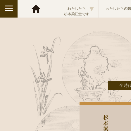
▾
わたしたち
わたしたちの
杉本梁江堂です
全時