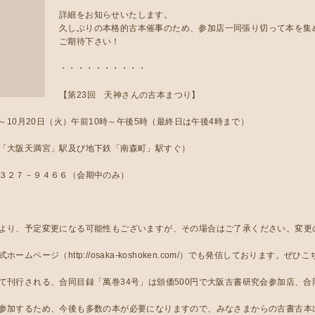
詳細をお知らせいたします。
久しぶりの本格的古本催事のため、参加店一同張り切って本を集
ご期待下さい！
・・・・・・・・・・
【第23回 天神さんの古本まつり】
）～10月20日（火）午前10時～午後5時（最終日は午後4時まで）
「大阪天満宮」駅及び地下鉄「南森町」駅すぐ）
３２７－９４６６（会期中のみ）
より、予定変更になる可能性もございますが、その場合はご了承ください。変更
ムページ（http://osaka-koshoken.com/）でも発信しております。ぜ
て刊行される、合同目録「萬巻34号」は頒価500円で大阪古書研究会参加店、
参加するため、今後も多数の本が必要になりますので、みなさまからの古書古本