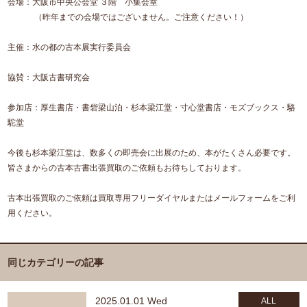
会場：大阪市中央公会堂 ３階 小集会室
（昨年までの会場ではございません。ご注意ください！）
主催：水の都の古本展実行委員会
協賛：大阪古書研究会
参加店：厚生書店・書砦梁山泊・杉本梁江堂・寸心堂書店・モズブックス・駱
駝堂
今後も杉本梁江堂は、数多くの即売会に出展のため、本がたくさん必要です。
皆さまからの古本古書出張買取のご依頼もお待ちしております。
古本出張買取のご依頼は買取専用フリーダイヤルまたはメールフォームをご利
用ください。
同じカテゴリーの記事
2025.01.01 Wed
ALL