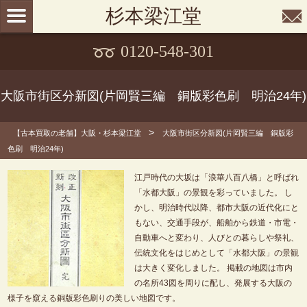
杉本梁江堂
0120-548-301
大阪市街区分新図(片岡賢三編 銅版彩色刷 明治24年)
>
【古本買取の老舗】大阪・杉本梁江堂
大阪市街区分新図(片岡賢三編 銅版彩
色刷 明治24年)
江戸時代の大坂は「浪華八百八橋」と呼ばれ
「水都大阪」の景観を彩っていました。 し
かし、明治時代以降、都市大阪の近代化にと
もない、交通手段が、船舶から鉄道・市電・
自動車へと変わり、人びとの暮らしや祭礼、
伝統文化をはじめとして「水都大阪」の景観
は大きく変化しました。 掲載の地図は市内
の名所43図を周りに配し、発展する大阪の
様子を窺える銅版彩色刷りの美しい地図です。